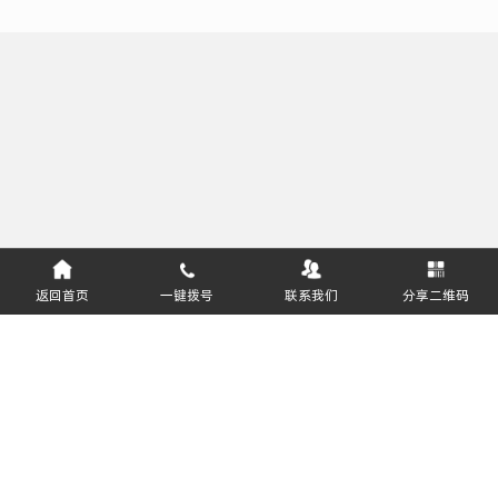
返回首页
一键拨号
联系我们
分享二维码
服务热线：
400-811-8627
郑州盈和软件技术有限公司 版权所有
豫ICP备16031643号-1