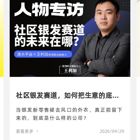
社区银发赛道，如何把生意的底盘
当银发新零售褪去风口的外衣，真正能留下
搭稳、把顾客的信任做深？专访悦
来的，到底是什么样的公司？
查看更多
2026/04/29
邻联合创始人王利加