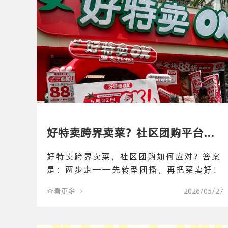
好特卖跨界卖菜？社区团购平台该
好特卖跨界卖菜，社区团购如何应对？答案
如何应对？
是：两步走——先转型团播，再把菜卖好！
查看更多
2026/05/27