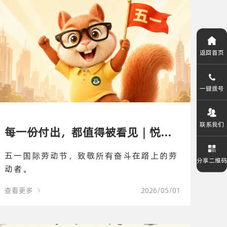
返回首页
一键拨号
联系我们
每一份付出，都值得被看见｜悦邻
五一国际劳动节，致敬所有奋斗在路上的劳
分享二维码
致敬劳动者
动者。
回到顶部
查看更多
2026/05/01