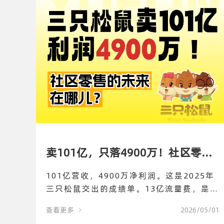
卖101亿，只落4900万！社区零售
101亿营收，4900万净利润。这是2025年
的未来在哪儿？
三只松鼠交出的成绩单。13亿流量费，是净
利润的26倍。多少商家在替平台打工？悦邻
查看更多
2026/05/01
把系统交给商家，让信任成为可经营的资