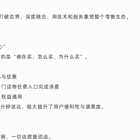
是打破边界、深度融合，用技术和服务重塑整个零售生态。
心”
注的是“谁在买、怎么买、为什么买”。
品与优惠
、门店等任意入口完成消费
、权益通用
30分钟送达，极大提升了用户便利性与满意度。
营销，一切由数据说话。