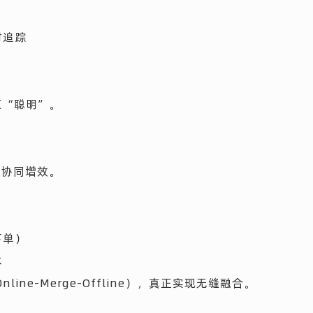
时追踪
更“聪明”。
者协同增效。
下单）
本
ine-Merge-Offline），真正实现无缝融合。