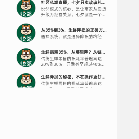
时光见证、长情有礼的主题活动，
社区私域直播，七夕只卖玫瑰礼
用婚龄享折扣来撬动银发客群的参
悦邻模式的核心，是让商家从卖货
盒？你错过了银发客群最大的机会
与热情。
升级为经营关系。七夕就是一个绝
佳的机会窗口。商家可以策划一场
时光见证、长情有礼的主题活动，
从35%到3%，生鲜降损的正确方向
用婚龄享折扣来撬动银发客群的参
选择系统，就是选择降损的路径
与热情。
在哪？
生鲜损耗35%，从哪里降？从链路
传统生鲜零售的损耗率普遍高达
结构上降
20%到30%，旺季甚至超过40%。
卖得越多，亏得越狠
生鲜降损的秘密，不在操作更仔
传统生鲜零售的损耗率普遍高达
细，而在结构更聪明
20%到30%，旺季甚至超过40%。
卖得越多，亏得越狠
从压货到预售，社区零售的效率革
悦邻拉式系统：效率的加速器
命从选对系统开始
告别库存泥潭，私域直播系统如何
悦邻的零库存解法：先卖，再采，
帮你实现轻运营？
后履约