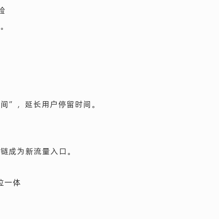
验
”。
空间”，延长用户停留时间。
系链成为新流量入口。
位一体