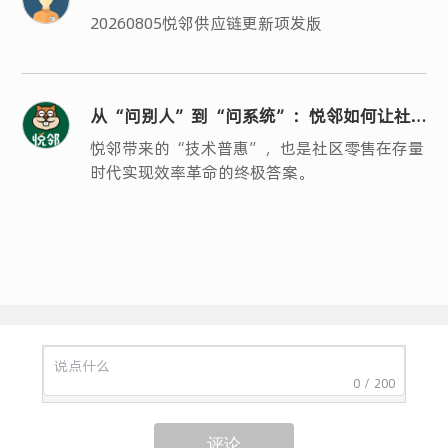
20260805悦邻供应链更新项发版
从“问别人”到“问系统”：悦邻如何让社
区零售的“人、货、场”真正数字化？
悦邻带来的“技术普惠”，也是社区零售在存量
时代实现效率革命的终极答案。
0 / 200
评论