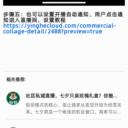
步骤五：也可以设置开播自动通知，用户点击通
知进入直播间，设置教程
https://yinghecloud.com/commercial-
collage-detail/2488?preview=true
相关推荐:
社区私域直播，七夕只卖玫瑰礼盒？你错过
了银发客群最大的机会
悦邻模式的核心，是让商家从卖货升级为经营关
系。七夕就是一个绝佳的机会窗口。商家可以策
划一场时光见证、长情有礼的主题活动，用婚龄
享折扣来撬动银发客群的参与热情。