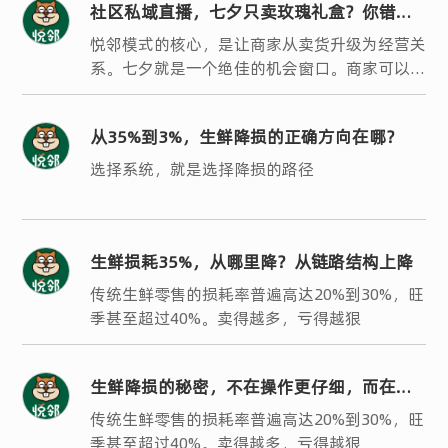
社区私域直播，七夕只卖玫瑰礼盒？你错过
了银发客群最大的机会
悦邻模式的核心，是让商家从卖货升级为经营关
系。七夕就是一个绝佳的机会窗口。商家可以策
划一场时光见证、长情有礼的主题活动，用婚龄
享折扣来撬动银发客群的参与热情。
从35%到3%，生鲜降损的正确方向在哪？
选择系统，就是选择降损的路径
生鲜损耗35%，从哪里降？从链路结构上降
传统生鲜零售的损耗率普遍高达20%到30%，旺
季甚至超过40%。卖得越多，亏得越狠
生鲜降损的秘密，不在操作更仔细，而在结
构更聪明
传统生鲜零售的损耗率普遍高达20%到30%，旺
季甚至超过40%。卖得越多，亏得越狠